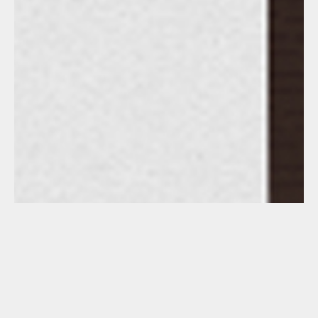
A propos du projet
Ce modèle phare de notre collection d’une surface de 179
m² habitable saura vous impressionner avec son design
tendance de toit deux pentes décalées ainsi que la finition
externe alliant bardage bois et crépis.